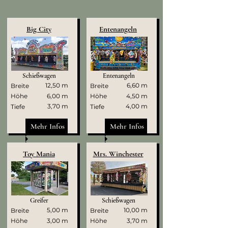
Big City
Entenangeln
Schießwagen
Entenangeln
12,50 m
6,60 m
Breite
Breite
Höhe
6,00 m
Höhe
4,50 m
3,70 m
4,00 m
Tiefe
Tiefe
Mehr Infos
Mehr Infos
Toy Mania
Mrs. Winchester
Greifer
Schießwagen
5,00 m
10,00 m
Breite
Breite
Höhe
3,00 m
Höhe
3,70 m