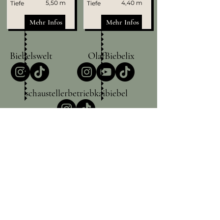
5,50 m
4,40 m
Tiefe
Tiefe
Mehr Infos
Mehr Infos
Biebelswelt
OlafBiebelix
schaustellerbetriebkaibiebel
Kirmes-Biebel.de
Silberstraße 17
65428 Rüsselsheim am Main,
Deutschland