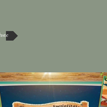
Über uns...
Social/Streaming
hste