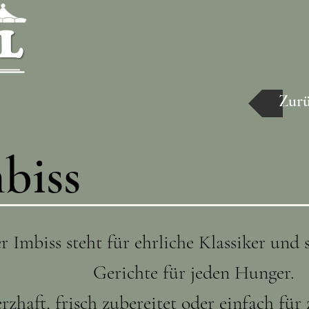
News
Portfolio
Essen
Zur
biss
r Imbiss steht für ehrliche Klassiker und s
Gerichte für jeden Hunger.
rzhaft, frisch zubereitet oder einfach fü