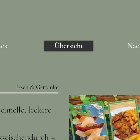
/Trinken
Spielgeschäfte
Fahrgeschäfte
Anfragen
ück
Übersicht
Näc
Essen & Getränke
chnelle, leckere
r zwischendurch –