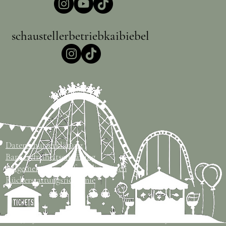
schaustellerbetriebkaibiebel
Datenschutzerklärung
Barrierefreiheitserklärung
Allgemeine Geschäftsbedingungen
Rückerstattungsrichtlinie
© 2035 by Kirmes-Biebel.de. Powered and secured by
Wix